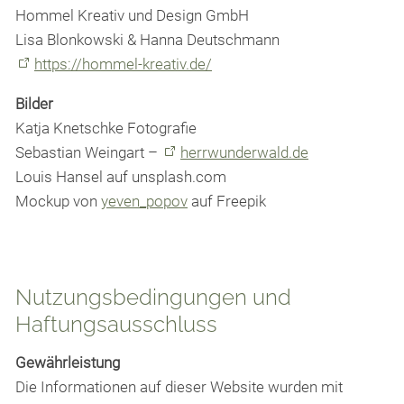
Ehrliche Feinkost
Hommel Kreativ und Design GmbH
Lisa Blonkowski & Hanna Deutschmann
https://hommel-kreativ.de/
Über uns
Bilder
Katja Knetschke Fotografie
Jobs
Sebastian Weingart –
herrwunderwald.de
Louis Hansel auf unsplash.com
Kontakt
Mockup von
yeven_popov
auf Freepik
Nutzungsbedingungen und
Haftungsausschluss
Gewährleistung
Die Informationen auf dieser Website wurden mit