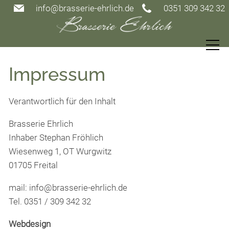
info@brasserie-ehrlich.de
0351 309 342 32
Speisekarte
Impressum
Restaurant
Verantwortlich für den Inhalt
Brasserie Ehrlich
Gutscheine
Inhaber Stephan Fröhlich
Wiesenweg 1, OT Wurgwitz
Events
01705 Freital
mail: info@brasserie-ehrlich.de
Gästezimmer
Tel. 0351 / 309 342 32
Webdesign