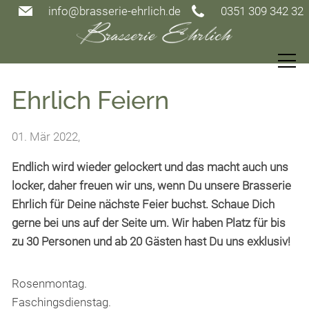
info@brasserie-ehrlich.de
0351 309 342 32
Speisekarte
Ehrlich Feiern
Restaurant
01. Mär 2022
,
Endlich wird wieder gelockert und das macht auch uns
Gutscheine
locker, daher freuen wir uns, wenn Du unsere Brasserie
Ehrlich für Deine nächste Feier buchst. Schaue Dich
Events
gerne bei uns auf der Seite um. Wir haben Platz für bis
zu 30 Personen und ab 20 Gästen hast Du uns exklusiv!
Gästezimmer
Rosenmontag.
Faschingsdienstag.