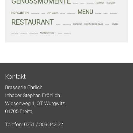
GENUSSMOMENTE
HEIRATEN
HOCHZEIT
GRILLADEN
GRILLEN
GÄSTEZIMMER
MENÜ
HOFGARTEN
KOCHKURSE
JAHRESAUSKLANG
KOCHEN
KOLLEGEN
KÜCHENPLAUSCH
MENÜ-ABEND
MONTAG
RESERVIERUNG
RESTAURANT
SILVESTER
SONNTAGS-SCHMAUS
STÜBLI
ROTWEIN
RÄUMLICHKEITEN
SPECIAL
WEIHNACHTSZEIT
VALENTINSTAG
WEIHNACHTEN
WEIHNACHTSMENÜ
ZIMMER
ÜBERNACHTEN
Kontakt
Brasserie Ehrlich
Inhaber Stephan Fröhlich
Wiesenweg 1, OT Wurgwitz
01705 Freital
Telefon: 0351 / 309 342 32