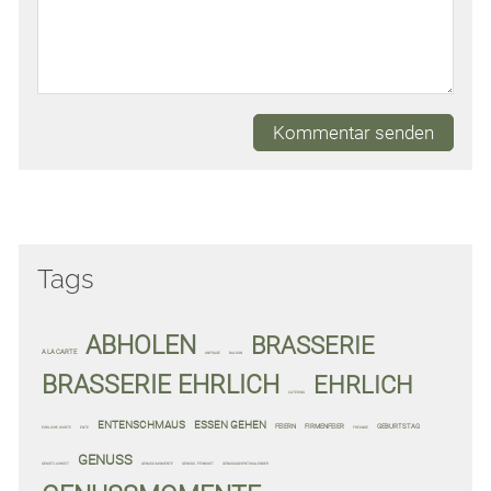
Kommentar senden
Tags
ABHOLEN
BRASSERIE
A LA CARTE
ANFRAGE
BALKON
BRASSERIE EHRLICH
EHRLICH
CATERING
ENTENSCHMAUS
ESSEN GEHEN
FEIERN
FIRMENFEIER
GEBURTSTAG
EHRLICHE WORTE
ENTE
FREUNDE
GENUSS
GEMÜTLICHKEIT
GENUSS-MOMENTE
GENUSS. FEINKOST
GENUSSADVENTSKALENDER