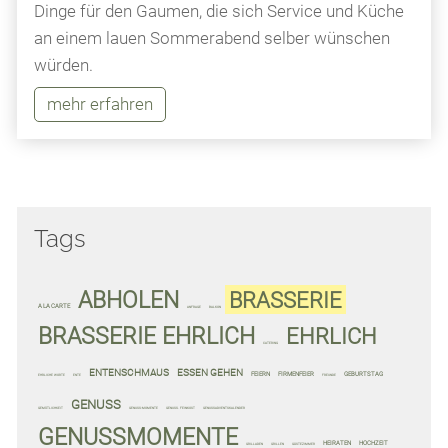
Dinge für den Gaumen, die sich Service und Küche
an einem lauen Sommerabend selber wünschen
würden.
mehr erfahren
Tags
ABHOLEN
BRASSERIE
A LA CARTE
ANFRAGE
BALKON
BRASSERIE EHRLICH
EHRLICH
CATERING
ENTENSCHMAUS
ESSEN GEHEN
FEIERN
FIRMENFEIER
GEBURTSTAG
EHRLICHE WORTE
ENTE
FREUNDE
GENUSS
GEMÜTLICHKEIT
GENUSS-MOMENTE
GENUSS. FEINKOST
GENUSSADVENTSKALENDER
GENUSSMOMENTE
HEIRATEN
HOCHZEIT
GRILLADEN
GRILLEN
GÄSTEZIMMER