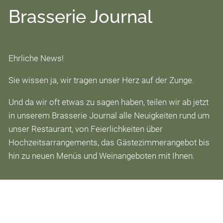
Ehrliche Feinkost
Brasserie Journal
Über uns
Ehrliche News!
Das sind wir
Sie wissen ja, wir tragen unser Herz auf der Zunge.
Auszeichnungen
Und da wir oft etwas zu sagen haben, teilen wir ab jetzt
Brasserie Journal
in unserem Brasserie Journal alle Neuigkeiten rund um
Die Sprache des Weines
unser Restaurant, von Feierlichkeiten über
Hochzeitsarrangements, das Gästezimmerangebot bis
Jobs
hin zu neuen Menüs und Weinangeboten mit Ihnen.
Kontakt