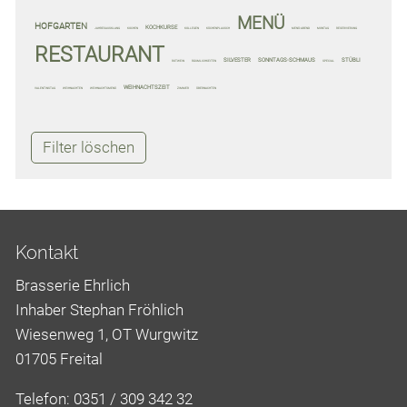
MENÜ
HOFGARTEN
KOCHKURSE
JAHRESAUSKLANG
KOCHEN
KOLLEGEN
KÜCHENPLAUSCH
MENÜ-ABEND
MONTAG
RESERVIERUNG
RESTAURANT
SILVESTER
SONNTAGS-SCHMAUS
STÜBLI
ROTWEIN
RÄUMLICHKEITEN
SPECIAL
WEIHNACHTSZEIT
VALENTINSTAG
WEIHNACHTEN
WEIHNACHTSMENÜ
ZIMMER
ÜBERNACHTEN
Filter löschen
Kontakt
Brasserie Ehrlich
Inhaber Stephan Fröhlich
Wiesenweg 1, OT Wurgwitz
01705 Freital
Telefon: 0351 / 309 342 32