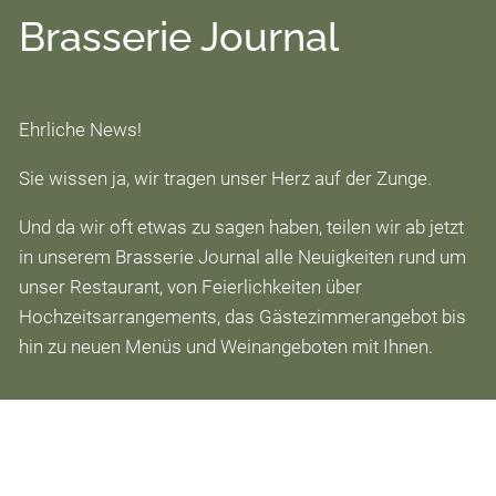
Ehrliche Feinkost
Brasserie Journal
Über uns
Ehrliche News!
Das sind wir
Sie wissen ja, wir tragen unser Herz auf der Zunge.
Auszeichnungen
Und da wir oft etwas zu sagen haben, teilen wir ab jetzt
Brasserie Journal
in unserem Brasserie Journal alle Neuigkeiten rund um
Die Sprache des Weines
unser Restaurant, von Feierlichkeiten über
Hochzeitsarrangements, das Gästezimmerangebot bis
Jobs
hin zu neuen Menüs und Weinangeboten mit Ihnen.
Kontakt