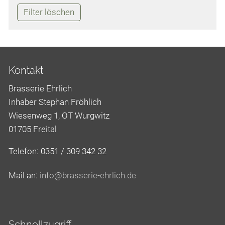
Filter löschen
Kontakt
Brasserie Ehrlich
Inhaber Stephan Fröhlich
Wiesenweg 1, OT Wurgwitz
01705 Freital
Telefon: 0351 / 309 342 32
Mail an:
nf
br
ss
r
-
hrl
ch
d
Schnellzugriff