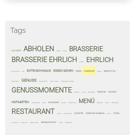
Tags
ABHOLEN
BRASSERIE
A LA CARTE
ANFRAGE
BALKON
BRASSERIE EHRLICH
EHRLICH
CATERING
ENTENSCHMAUS
ESSEN GEHEN
FEIERN
FIRMENFEIER
GEBURTSTAG
EHRLICHE WORTE
ENTE
FREUNDE
GENUSS
GEMÜTLICHKEIT
GENUSS-MOMENTE
GENUSS. FEINKOST
GENUSSADVENTSKALENDER
GENUSSMOMENTE
HEIRATEN
HOCHZEIT
GRILLADEN
GRILLEN
GÄSTEZIMMER
MENÜ
HOFGARTEN
KOCHKURSE
JAHRESAUSKLANG
KOCHEN
KOLLEGEN
KÜCHENPLAUSCH
MENÜ-ABEND
MONTAG
RESERVIERUNG
RESTAURANT
SILVESTER
SONNTAGS-SCHMAUS
STÜBLI
ROTWEIN
RÄUMLICHKEITEN
SPECIAL
WEIHNACHTSZEIT
VALENTINSTAG
WEIHNACHTEN
WEIHNACHTSMENÜ
ZIMMER
ÜBERNACHTEN